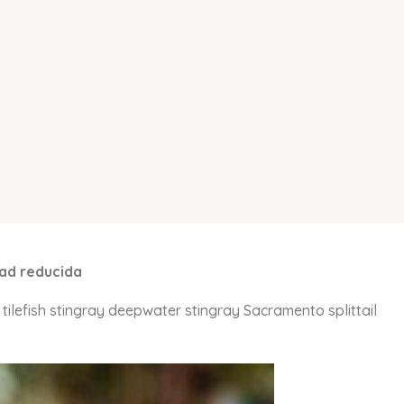
dad reducida
ilefish stingray deepwater stingray Sacramento splittail