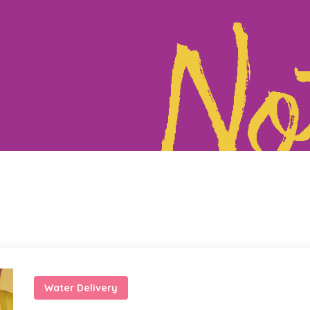
No
Water Delivery